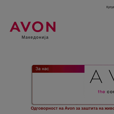
Купув
Македонија
Одговорност на Avon за заштита на жив