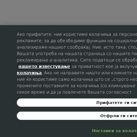
Ако прифатите, ние користиме колачиња за персон
рекламите, за да обезбедиме функции на социјални
анализираме нашиот сообраќај. Ние, исто така, с
Вашата употреба на нашата страница со нашите па
рекламирање и аналитика. Сите податоци се обрабо
нашето известување
за приватност кое ја вклучу
колачиња
. Ако не направите ништо или кликнете н
ние ќе користиме само колачиња што се „строго не
промените поставките за колачиња (со кликнување 
секое време и да ја повлечете Вашата согласност.
Прифатете ги си
Отфрли ги сит
Поставки за кола