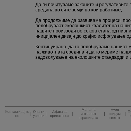
Да ги почитуваме законите и регулативите 
средина во сите земји во кои работиме;
Да продолжиме да развиваме процеси, проц
подобруваат еколошкиот квалитет на наши
нашите производи во секоја етапа од нивни
иницијален дизајн до крајно исфрлување од
Континуирано да го подобруваме нашиот м
на животната средина и да го мериме напр
задоволување на еколошките стандарди и 
Мапа на
Avon
Контактирајте
Општи
Изјава за
П
|
|
|
интернет
|
ширум
|
не
услови
приватност
страницата
светот