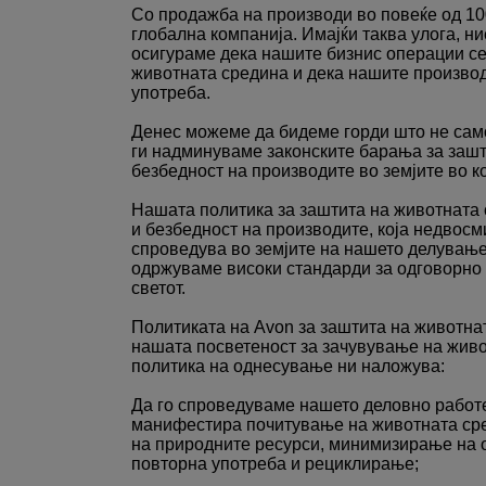
Со продажба на производи во повеќе од 100
глобална компанија. Имајќи таква улога, н
осигураме дека нашите бизнис операции се
животната средина и дека нашите производ
употреба.
Денес можеме да бидеме горди што не само
ги надминуваме законските барања за зашт
безбедност на производите во земјите во к
Нашата политика за заштита на животната с
и безбедност на производите, која недвосм
спроведува во земјите на нашето делување
одржуваме високи стандарди за одговорно
светот.
Политиката на Avon за заштита на животна
нашата посветеност за зачувување на жив
политика на однесување ни наложува:
Да го спроведуваме нашето деловно работе
манифестира почитување на животната ср
на природните ресурси, минимизирање на 
повторна употреба и рециклирање;